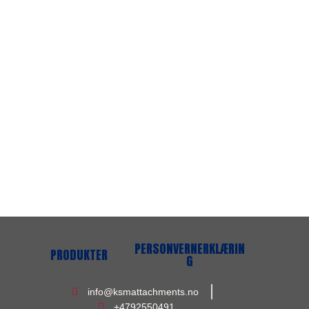
PERSONVERNERKLÆRIN
PRODUKTER
G
info@ksmattachments.no
+4792550491