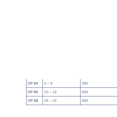
Modell
Anbefalt vekt av
Vekt av utstyr i k
teknikken som
(kan variere i he
brukes
til settet)
CP 04
4 – 8
300
CP 06
10 – 18
600
CP 08
18 – 24
900