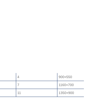
Komprimeringskraft
Dimensjoner
vens er
i tonn
på platen i
utt
millimeter
4
900×550
7
1160×700
11
1350×900