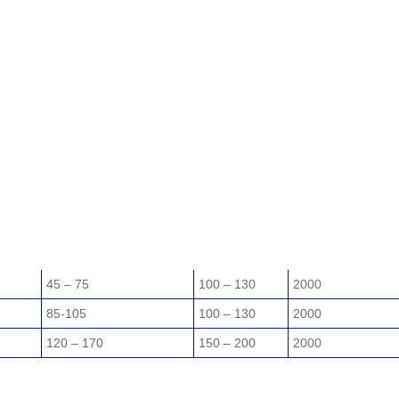
ilo
Hydraulikkoljestrøm
Hydraulisk
Maksimal
nhold
i liter per minutt
oljetrykk i
vibrasjonsfrek
barer
ganger per min
45 – 75
100 – 130
2000
85-105
100 – 130
2000
120 – 170
150 – 200
2000