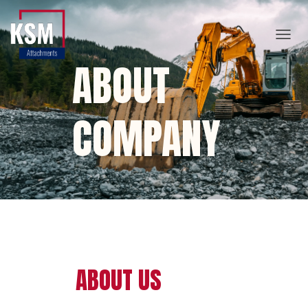
T
ABOUT
O
COMPANY
G
G
L
E
N
ABOUT US
A