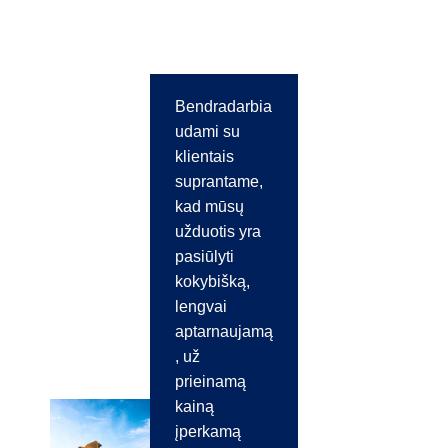
Bendradarbia
udami su
klientais
suprantame,
kad mūsų
užduotis yra
pasiūlyti
kokybišką,
lengvai
aptarnaujamą
, už
prieinamą
kainą
įperkamą