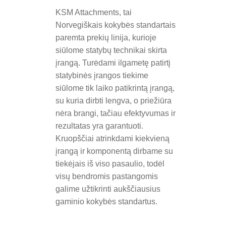
V
KSM Attachments, tai
Norvegiškais kokybės standartais
I
paremta prekių linija, kurioje
siūlome statybų technikai skirta
G
įrangą. Turėdami ilgametę patirtį
statybinės įrangos tiekime
A
siūlome tik laiko patikrintą įrangą,
su kuria dirbti lengva, o priežiūra
T
nėra brangi, tačiau efektyvumas ir
I
rezultatas yra garantuoti.
Kruopščiai atrinkdami kiekvieną
O
įrangą ir komponentą dirbame su
tiekėjais iš viso pasaulio, todėl
N
visų bendromis pastangomis
galime užtikrinti aukščiausius
gaminio kokybės standartus.